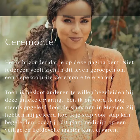
Ceremonie
Het is bijzonder dat je op deze pagina bent. Niet
iedereen voelt zich in dit leven geroepen om
een Tepezcohuite Ceremonie te ervaren.
Toen ik besloot anderen te willen begeleiden bij
deze unieke ervaring, ben ik en word ik nog
steeds opgeleid door de sjamanen in Mexico. Zij
hebben mij geleerd hoe ik je stap voor stap kan
begeleiden, zodat jij dit plantmedicijn op een
veilige en liefdevolle manier kunt ervaren.