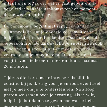
intentie en leg ik uit wat er gaat gebeuren. Ik
begeleid je vanaf je aankomst tot het moment
dat je weer naar huis gaat.
De ceremonie begint met rapé, een ander
plantmedicijn dat je energie verzamelt en je
helpt stevig in jezelf te landen. Daarna volgt de
Tepezcohuite. De aarde-achtige substantie rook
je door een glazen pijp. Het medicijn werkt
zodra het in je longen komt. De ervaring die
volgt is voor iedereen uniek en duurt maximaal
20 minuten.
Tijdens die korte maar intense reis blijf ik
continu bij je. Ik zing voor je en rook eventueel
met je mee om je te ondersteunen. Na afloop
praten we samen over je ervaring. Als je wilt,
help ik je betekenis te geven aan wat je hebt
gezien en gevoeld. Je krijgt ook de ruimte om