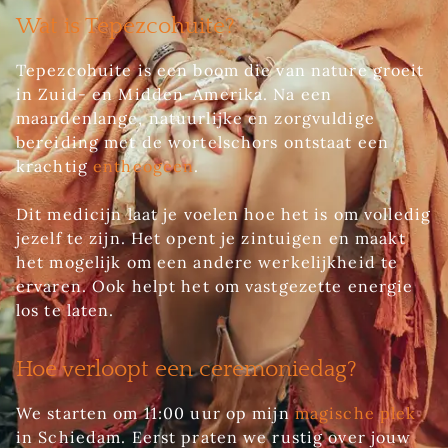
Wat is Tepezcohuite?
Tepezcohuite is een boom die van nature groeit
in Zuid- en Midden-Amerika. Na een
maandenlange, natuurlijke en zorgvuldige
bereiding met de wortelschors ontstaat een
krachtig
entheogeen
.
Dit medicijn laat je voelen hoe het is om volledig
jezelf te zijn. Het opent je zintuigen en maakt
het mogelijk om een andere werkelijkheid te
ervaren. Ook helpt het om vastgezette energie
los te laten.
Hoe verloopt een ceremoniedag?
We starten om 11:00 uur op mijn
magische plek
in Schiedam. Eerst praten we rustig over jouw